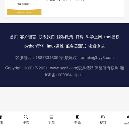
首页
客户留言
联系我们
隐私政策
打赏
科学上网
root提权
python学习
linux运维
服务器测试
渗透测试
客服电话：18873343099反馈建议：
admin@byy3.com
Copyright © 2017-2021 www.byy3.com泓源视野.保留所有权利 湘
ICP备16003941号-11
首页
搜索
文章
专题
视频
公