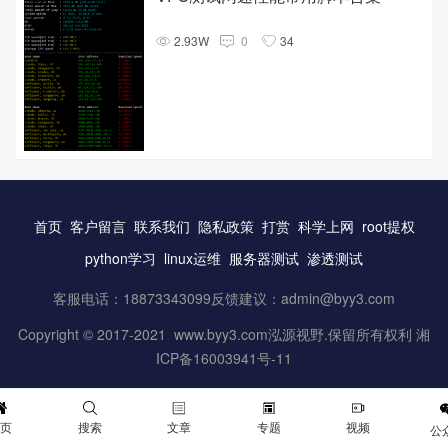
2.93W
0
34
首页
客户留言
联系我们
隐私政策
打赏
科学上网
root提权
python学习
linux运维
服务器测试
渗透测试
客服电话：18873343099反馈建议：
admin@byy3.com
Copyright © 2017-2021 www.byy3.com泓源视野.保留所有权利 湘
ICP备16003941号-11
首页
搜索
文章
专题
视频
公