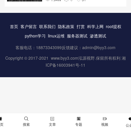
首页
客户留言
联系我们
隐私政策
打赏
科学上网
root提权
python学习
linux运维
服务器测试
渗透测试
客服电话：18873343099反馈建议：
admin@byy3.com
Copyright © 2017-2021 www.byy3.com泓源视野.保留所有权利 湘
ICP备16003941号-11
首页
搜索
文章
专题
视频
公