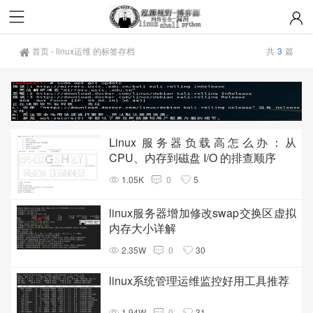
首页
-
linux运维 的标签存档
共
3
篇
Linux 服务器负载高怎么办：从
CPU、内存到磁盘 I/O 的排查顺序
1.05K
0
5
linux服务器增加修改swap交换区虚拟
内存大小详解
2.35W
0
30
linux系统管理运维监控好用工具推荐
1.94W
0
31