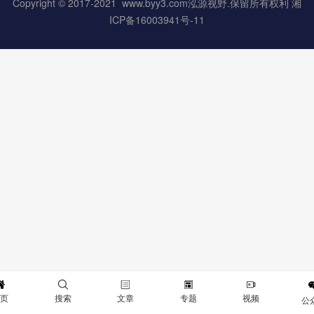
Copyright © 2017-2021 www.byy3.com泓源视野.保留所有权利 湘
ICP备16003941号-11
首页
搜索
文章
专题
视频
公