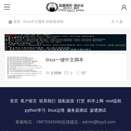
首页
-
linux中文脚本 的标签存档
共
1
篇
linux一键中文脚本
2.05W
0
37
首页
客户留言
联系我们
隐私政策
打赏
科学上网
root提权
python学习
linux运维
服务器测试
渗透测试
客服电话：18873343099反馈建议：
admin@byy3.com