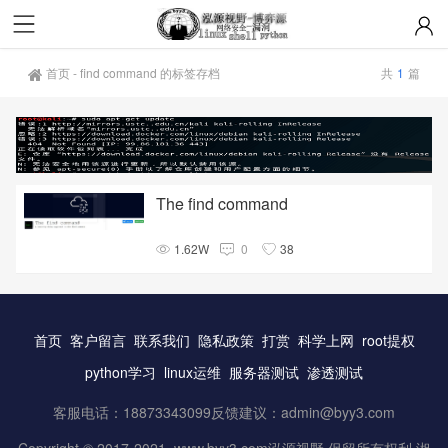
首页
-
find command 的标签存档
共
1
篇
The find command
1.62W
0
38
首页
客户留言
联系我们
隐私政策
打赏
科学上网
root提权
python学习
linux运维
服务器测试
渗透测试
客服电话：18873343099反馈建议：
admin@byy3.com
Copyright © 2017-2021 www.byy3.com泓源视野.保留所有权利 湘