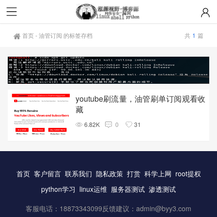
首页
-
油管订阅 的标签存档
共
1
篇
youtube刷流量，油管刷单订阅观看收
藏
6.82K
0
31
首页
客户留言
联系我们
隐私政策
打赏
科学上网
root提权
python学习
linux运维
服务器测试
渗透测试
客服电话：18873343099反馈建议：
admin@byy3.com