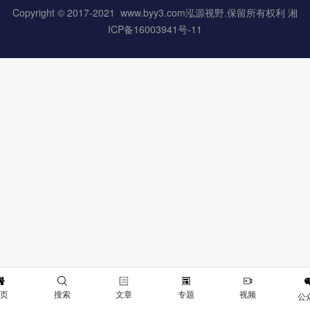
Copyright © 2017-2021 www.byy3.com泓源视野.保留所有权利 湘
ICP备16003941号-11
首页
搜索
文章
专题
视频
公