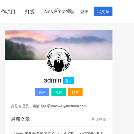
合作项目
打赏
Nos Projets
登录
写文章
admin
官方
关注
私信
打赏
我是管理员，回馈请联系
lvuwwei@hotmail.com
最新文章
共 380 篇
Linux 服务器负载高怎么办：从 CPU、内存到磁盘 I/O 的排查顺序