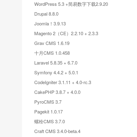
WordPress 5.3 +简易数字下载2.9.20
Drupal 8.8.0
Joomla！3.9.13
Magento 2（CE）2.2.10 + 2.3.3
Grav CMS 1.6.19
十月CMS 1.0.458
Laravel 5.8.35 + 6.7.0
Symfony 4.4.2 + 5.0.1
CodeIgniter 3.1.11 + 4.0-rc.3
CakePHP 3.8.7 + 4.0.0
PyroCMS 3.7
Pagekit 1.0.17
螺栓CMS 3.7.0
Craft CMS 3.4.0-beta.4