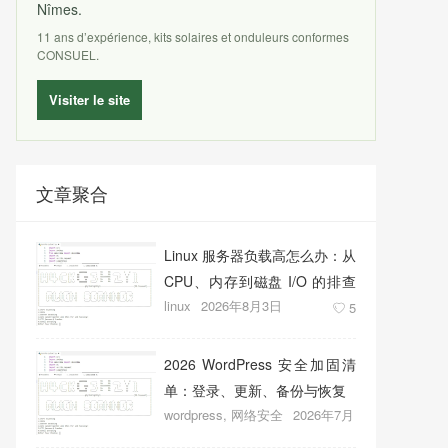
Nîmes.
11 ans d’expérience, kits solaires et onduleurs conformes
CONSUEL.
Visiter le site
文章聚合
Linux 服务器负载高怎么办：从
CPU、内存到磁盘 I/O 的排查
linux
2026年8月3日
顺序
5
2026 WordPress 安全加固清
单：登录、更新、备份与恢复
wordpress
,
网络安全
2026年7月
27日
11