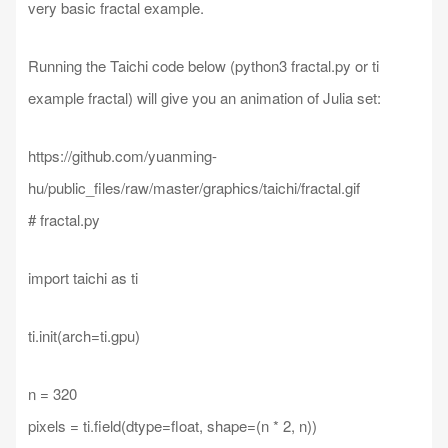
very basic fractal example.
Running the Taichi code below (python3 fractal.py or ti
example fractal) will give you an animation of Julia set:
https://github.com/yuanming-
hu/public_files/raw/master/graphics/taichi/fractal.gif
# fractal.py
import taichi as ti
ti.init(arch=ti.gpu)
n = 320
pixels = ti.field(dtype=float, shape=(n * 2, n))