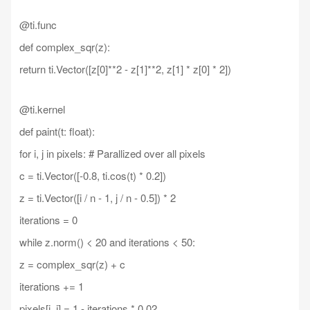
@ti.func
def complex_sqr(z):
return ti.Vector([z[0]**2 - z[1]**2, z[1] * z[0] * 2])
@ti.kernel
def paint(t: float):
for i, j in pixels: # Parallized over all pixels
c = ti.Vector([-0.8, ti.cos(t) * 0.2])
z = ti.Vector([i / n - 1, j / n - 0.5]) * 2
iterations = 0
while z.norm() < 20 and iterations < 50:
z = complex_sqr(z) + c
iterations += 1
pixels[i, j] = 1 - iterations * 0.02