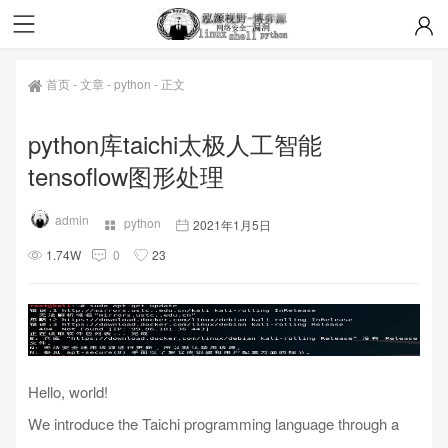
首页
-
文章
-
python
-
正文
python库taichi太极人工智能
tensoflow图形处理
admin
python
2021年1月5日
1.74W
0
23
Hello, world!
We introduce the Taichi programming language through a