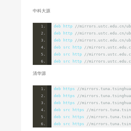
中科大源
deb http
:
//mi
rrors.ustc.edu.cn/ub
deb http
:
//mi
rrors.ustc.edu.cn/ub
deb http
:
//mi
rrors.ustc.edu.cn/ub
deb
-
src http
:
//mi
rrors.ustc.edu.c
deb
-
src http
:
//mi
rrors.ustc.edu.c
deb
-
src http
:
//mi
rrors.ustc.edu.c
清华源
deb https
:
//mi
rrors.tuna.tsinghua
deb https
:
//mi
rrors.tuna.tsinghua
deb https
:
//mi
rrors.tuna.tsinghua
deb
-
src https
:
//mi
rrors.tuna.tsi
deb
-
src https
:
//mi
rrors.tuna.tsi
deb
-
src https
:
//mi
rrors.tuna.tsi