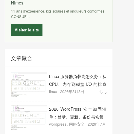
Nîmes.
11 ans d’expérience, kits solaires et onduleurs conformes
CONSUEL.
Visiter le site
文章聚合
Linux 服务器负载高怎么办：从
CPU、内存到磁盘 I/O 的排查
linux
2026年8月3日
顺序
5
2026 WordPress 安全加固清
单：登录、更新、备份与恢复
wordpress
,
网络安全
2026年7月
27日
11