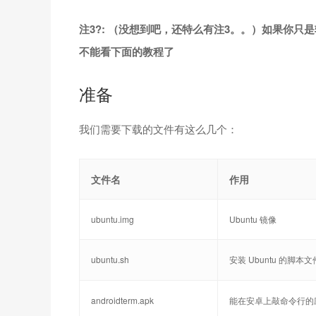
注3?: （没想到吧，还特么有注3。。）如果你只
不能看下面的教程了
准备
我们需要下载的文件有这么几个：
文件名
作用
ubuntu.img
Ubuntu 镜像
ubuntu.sh
安装 Ubuntu 的脚本文
androidterm.apk
能在安卓上敲命令行的