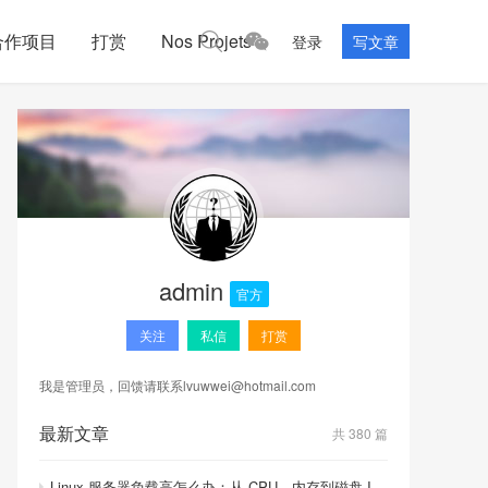
合作项目
打赏
Nos Projets
登录
写文章
admin
官方
关注
私信
打赏
我是管理员，回馈请联系
lvuwwei@hotmail.com
最新文章
共 380 篇
Linux 服务器负载高怎么办：从 CPU、内存到磁盘 I/O 的排查顺序