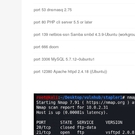
port 53 dnsmasq 2.75
port 80 PHP cli server 5.5 or later
port 139 netbios-ssn Samba smbd 4.3.9-Ubuntu (work
port 666 doom
port 3306 MySQL 5.7.12–0ubuntu1
port 12380 Apache httpd 2.4.18 ((Ubuntu))