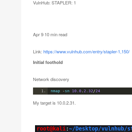
VulnHub: STAPLER: 1
Apr 9
·
10 min read
Link:
https://www.vulnhub.com/entry/stapler-1,150/
Initial foothold
Network discovery
nmap 
-
sn 
10.0
.
2.32
/
24
My target is 10.0.2.31.