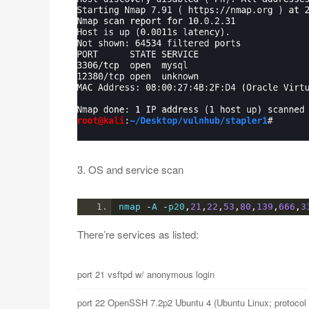
3. OS and service scan
nmap 
-
A 
-
p20
,
21
,
22
,
53
,
80
,
139
,
666
,
3
There’re services as listed:
port 21 vsftpd w/ anonymous login
port 22 OpenSSH 7.2p2 Ubuntu 4 (Ubuntu Linux; protocol 