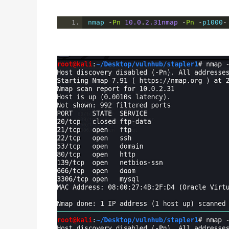
nmap 
-
Pn
10.0
.
2.31
nmap
-
Pn
-
p1000
-