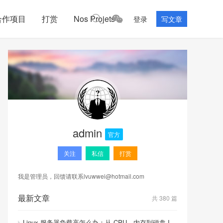
合作项目
打赏
Nos Projets
登录
写文章
admin
官方
关注
私信
打赏
我是管理员，回馈请联系
lvuwwei@hotmail.com
最新文章
共 380 篇
Linux 服务器负载高怎么办：从 CPU、内存到磁盘 I/O 的排查顺序