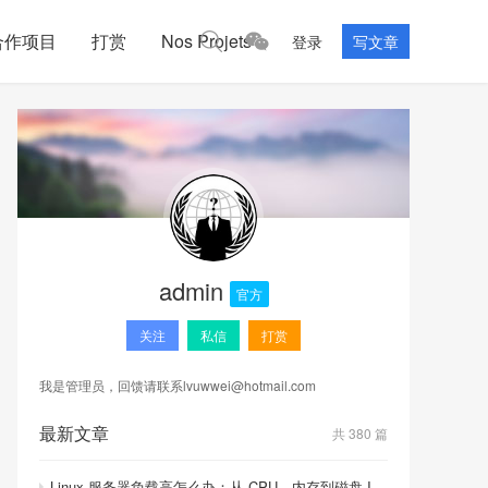
合作项目
打赏
Nos Projets
登录
写文章
admin
官方
关注
私信
打赏
我是管理员，回馈请联系
lvuwwei@hotmail.com
最新文章
共 380 篇
Linux 服务器负载高怎么办：从 CPU、内存到磁盘 I/O 的排查顺序