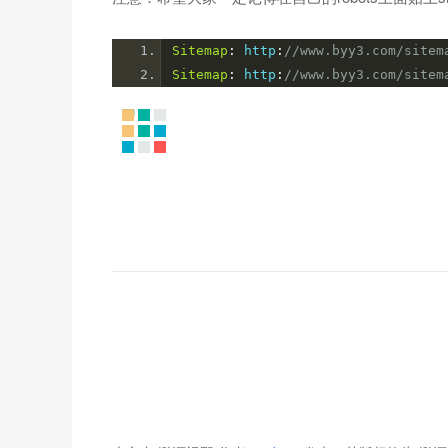
Sitemap
:
 http
:
//www.byy3.com/sitem
Sitemap
:
 http
:
//www.byy3.com/sitem