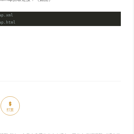
ap.xml
ap.html
打赏