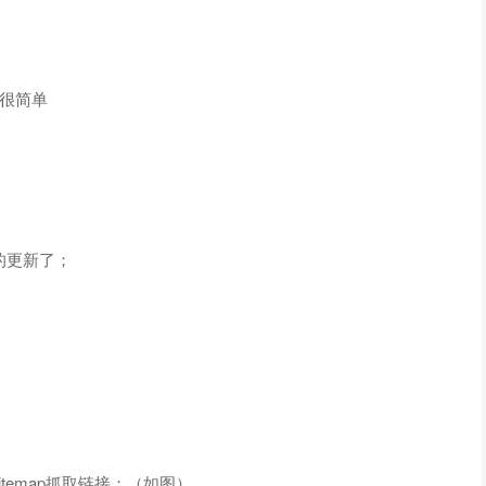
 很简单
的更新了；
itemap抓取链接：（如图）