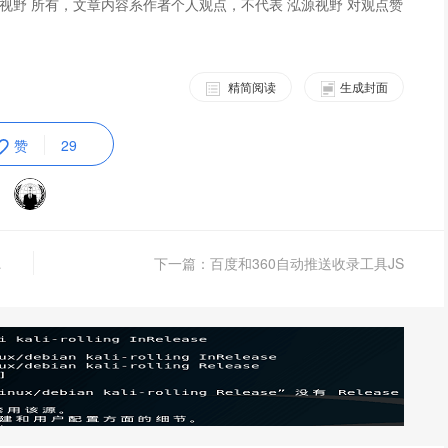
视野 所有，文章内容系作者个人观点，不代表 泓源视野 对观点赞
精简阅读
生成封面
赞
29
？新手必学
下一篇：百度和360自动推送收录工具JS