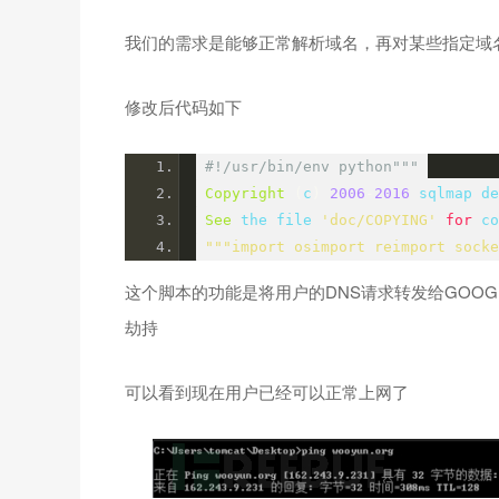
我们的需求是能够正常解析域名，再对某些指定域
修改后代码如下
#!/usr/bin/env python"""
Copyright
(
c
)
2006
-
2016
 sqlmap de
See
 the file 
'doc/COPYING'
for
 co
"""import osimport reimport socke
这个脚本的功能是将用户的DNS请求转发给GOO
劫持
可以看到现在用户已经可以正常上网了