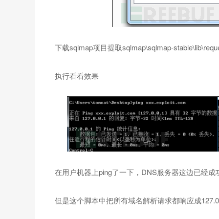
下载sqlmap项目提取sqlmap\sqlmap-stable\lib\re
执行看看效果
在用户机器上ping了一下，DNS服务器这边已经成功接
但是这个脚本中把所有域名解析请求都响应成127.0.0