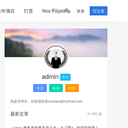
合作项目
打赏
Nos Projets
登录
写文章
admin
官方
关注
私信
打赏
我是管理员，回馈请联系
lvuwwei@hotmail.com
最新文章
共 380 篇
Linux 服务器负载高怎么办：从 CPU、内存到磁盘 I/O 的排查顺序